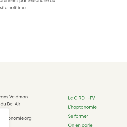
 prennent par téléphone au
site holitime.
Frans Veldman
Le CIRDH-FV
a du Bel Air
L'haptonomie
is
Se former
haptonomie.org
On en parle