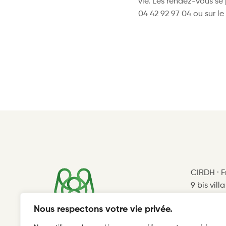
vie. Les rendez-vous se
04 42 92 97 04 ou sur le 
CIRDH · 
9 bis vill
75012 Par
Nous respectons votre vie privée.
cirdhfv@