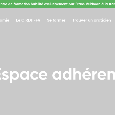
entre de formation habilité exclusivement par Frans Veldman à la tra
nomie
Le CIRDH-FV
Se former
Trouver un praticien
Espace adhéren