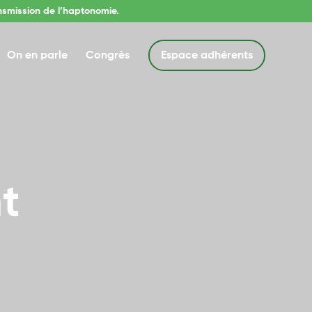
nsmission de l’haptonomie.
On en parle
Congrès
Espace adhérents
t