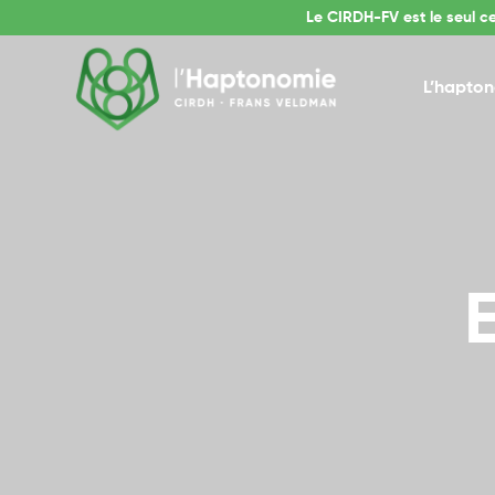
Le CIRDH-FV est le seul c
L’hapto