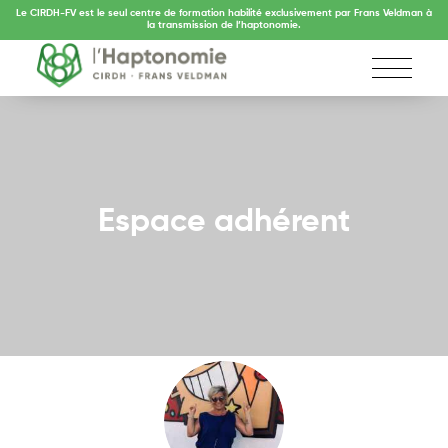
Le CIRDH-FV est le seul centre de formation habilité exclusivement par Frans Veldman à
la transmission de l’haptonomie.
Espace adhérent