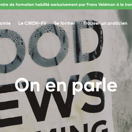
entre de formation habilité exclusivement par Frans Veldman à la tra
nomie
Le CIRDH-FV
Se former
Trouver un praticien
On en parle