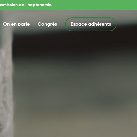
nsmission de l’haptonomie.
On en parle
Congrès
Espace adhérents