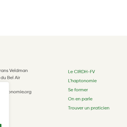
Frans Veldman
Le CIRDH-FV
a du Bel Air
L'haptonomie
is
Se former
haptonomie.org
On en parle
Trouver un praticien