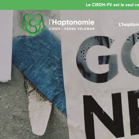
Le CIRDH-FV est le seul c
L’hapto