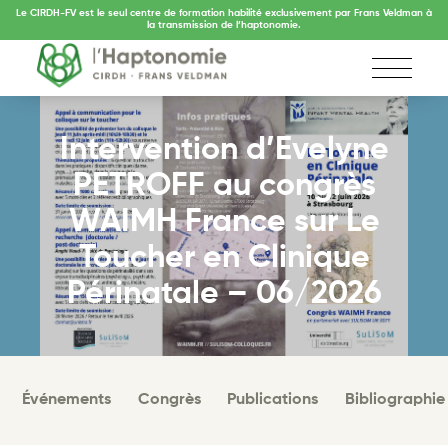
Le CIRDH-FV est le seul centre de formation habilité exclusivement par Frans Veldman à
la transmission de l’haptonomie.
Intervention d’Evelyne
PETROFF au congrès
WAIMH France sur Le
Toucher en Clinique
Périnatale – 06/2026
Événements
Congrès
Publications
Bibliographie