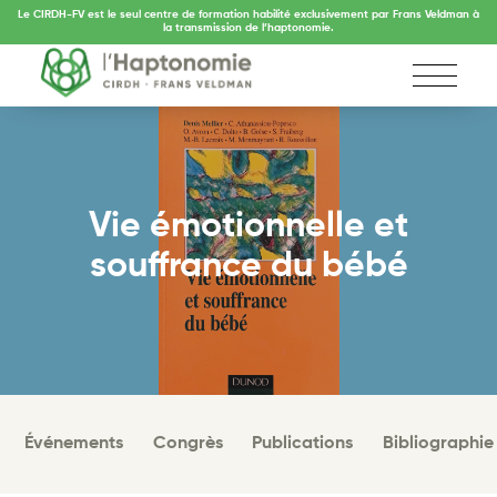
Le CIRDH-FV est le seul centre de formation habilité exclusivement par Frans Veldman à
la transmission de l’haptonomie.
Vie émotionnelle et
souffrance du bébé
Événements
Congrès
Publications
Bibliographie