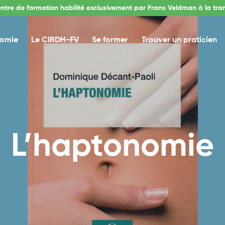
entre de formation habilité exclusivement par Frans Veldman à la tra
nomie
Le CIRDH-FV
Se former
Trouver un praticien
L’haptonomie