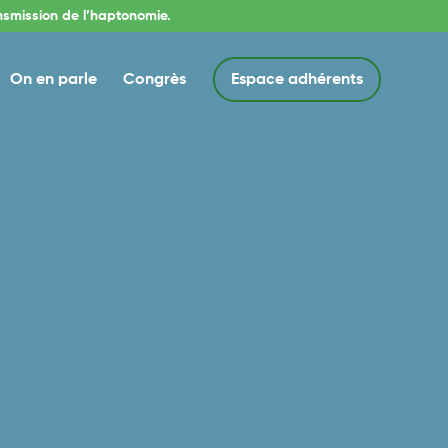
nsmission de l’haptonomie.
On en parle
Congrès
Espace adhérents