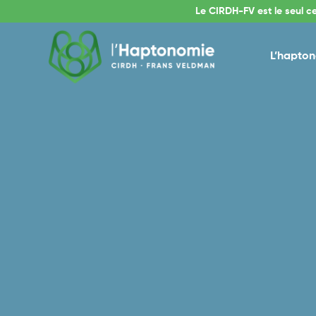
Le CIRDH-FV est le seul c
L’hapto